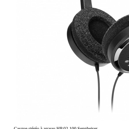
Casque stéréo à arceau HP 02-100 Sennheiser