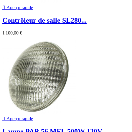

Aperçu rapide
Contrôleur de salle SL280...
1 100,00 €

Aperçu rapide
Lampe PAR 56 MFL 500W 120V...