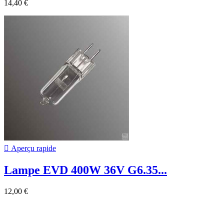
14,40 €

Aperçu rapide
Lampe EVD 400W 36V G6.35...
12,00 €