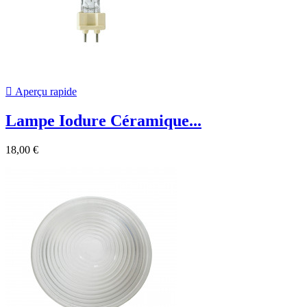

Aperçu rapide
Lampe Iodure Céramique...
18,00 €